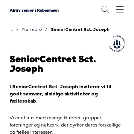
Gå
til
Aktiv senior i København
hovedindhold
Nørrebro
SeniorCentret Sct. Joseph
Brødkrumme
SeniorCentret Sct.
Joseph
I SeniorCentret Sct. Joseph inviterer vi til
godt samvær, alsidige aktiviteter og
fællesskab.
Vi er et hus med mange klubber, grupper,
foreninger og netværk, der dyrker deres forskellige
og fælles interesser.