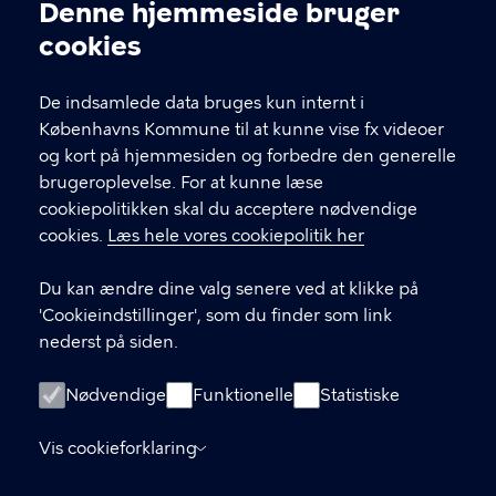
km)
Denne hjemmeside bruger
Cookieindstillinger
cookies
De indsamlede data bruges kun internt i
Københavns Kommune til at kunne vise fx videoer
og kort på hjemmesiden og forbedre den generelle
brugeroplevelse. For at kunne læse
cookiepolitikken skal du acceptere nødvendige
Aktiv senior i København
cookies.
Læs hele vores cookiepolitik her
Sundheds- og Omsorgsforvaltningen
Du kan ændre dine valg senere ved at klikke på
Borups Allé 41, 2200 København N
'Cookieindstillinger', som du finder som link
nederst på siden.
KONTAKT
Nødvendige
Funktionelle
Statistiske
33 66 33 66
Vis cookieforklaring
Københavns Kommune