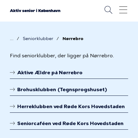
Gå
til
Aktiv senior i København
hovedindhold
Seniorklubber
Nørrebro
Brødkrumme
Seniorklubber
Find seniorklubber, der ligger på Nørrebro.
på
Aktive Ældre på Nørrebro
Nørrebro
Linkoversigt
Brohusklubben (Tegnsprogshuset)
Herreklubben ved Røde Kors Hovedstaden
Seniorcaféen ved Røde Kors Hovedstaden