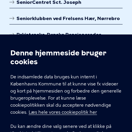
SeniorCentret Sct. Joseph
Seniorklubben ved Frelsens Hær, Nørrebro
Pakistanske-Danske Pensioneredes
Forening
Denne hjemmeside bruger
Cookieindstillinger
cookies
De indsamlede data bruges kun internt i
Københavns Kommune til at kunne vise fx videoer
og kort på hjemmesiden og forbedre den generelle
brugeroplevelse. For at kunne læse
cookiepolitikken skal du acceptere nødvendige
Aktiv senior i København
cookies.
Læs hele vores cookiepolitik her
Sundheds- og Omsorgsforvaltningen
Du kan ændre dine valg senere ved at klikke på
Borups Allé 41, 2200 København N