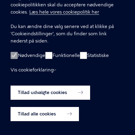
cookiepolitikken skal du acceptere nødvendige
Aktiv senior i København
cookies.
Læs hele vores cookiepolitik her
Sundheds- og Omsorgsforvaltningen
Du kan ændre dine valg senere ved at klikke på
Borups Allé 41, 2200 København N
'Cookieindstillinger', som du finder som link
nederst på siden.
KONTAKT
Nødvendige
Funktionelle
Statistiske
33 66 33 66
Vis cookieforklaring
Københavns Kommune
LINKS
Tillad udvalgte cookies
Tilgængelighedserklæring
Cookiepolitik
Tillad alle cookies
Cookieindstillinger