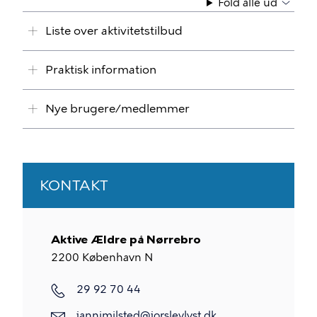
Fold alle ud
Liste over aktivitetstilbud
Praktisk information
Nye brugere/medlemmer
KONTAKT
Aktive Ældre på Nørrebro
2200
København N
29 92 70 44
jannimilsted@jorslevlyst.dk