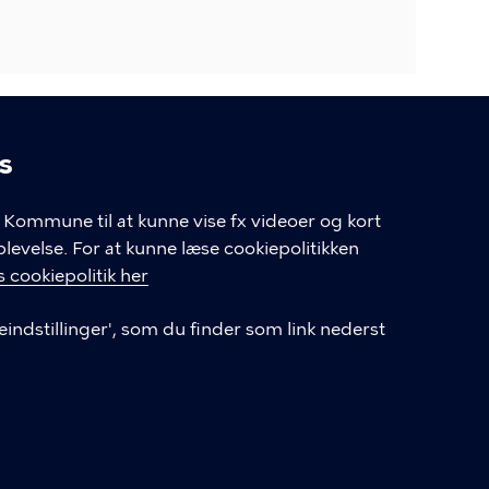
s
linger
Kommune til at kunne vise fx videoer og kort
velse. For at kunne læse cookiepolitikken
 cookiepolitik her
eindstillinger', som du finder som link nederst
LINKS
Tilgængelighedserklæring