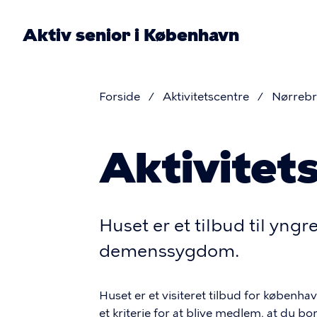
Gå
til
Aktiv senior i København
hovedindhold
P
na
Forside
Aktivitetscentre
Nørreb
Brødkru
Aktivitet
Huset er et tilbud til yng
demenssygdom.
Huset er et visiteret tilbud for købe
et kriterie for at blive medlem, at du bor