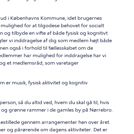
ilbud i Københavns Kommune, idet brugernes
 mulighed for at tilgodese behovet for socialt
og tilbyde en vifte af både fysisk og kognitivt
ægter vi inddragelse af dig som medlem højt både
 men også i forhold til fællesskabet om de
 medlemmer har mulighed for inddragelse har vi
t og et medlemsråd, som varetager
m er musik, fysisk aktivitet og kognitiv
person, så du altid ved, hvem du skal gå til, hvis
ge og grønne rammer i de gamles by på Nørrebro.
gestillede gennem arrangementer hen over året.
er og pårørende om dagens aktiviteter. Det er