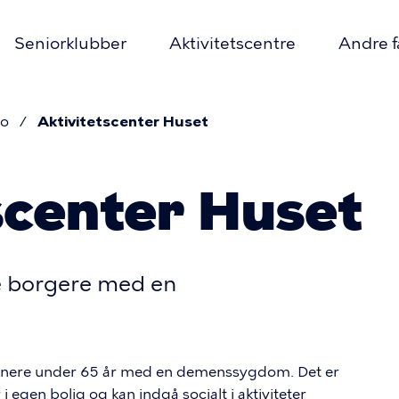
Seniorklubber
Aktivitetscentre
Andre f
rimær
vigation
ro
Aktivitetscenter Huset
mme
scenter Huset
re borgere med en
nhavnere under 65 år med en demenssygdom. Det er
 i egen bolig og kan indgå socialt i aktiviteter