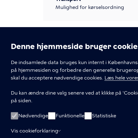
Mulighed for kørselsordning
Denne hjemmeside bruger cookie
Cookieindstil
De indsamlede data bruges kun internt i Københavns 
på hjemmesiden og forbedre den generelle brugerople
Aktiv senior i København
skal du acceptere nødvendige cookies.
Læs hele vores
Sundheds- og Omsorgsforvaltningen
Du kan ændre dine valg senere ved at klikke på 'Cooki
Borups Allé 41, 2200 København N
på siden.
Nødvendige
Funktionelle
Statistiske
KONTAKT
Vis cookieforklaring
33 66 33 66