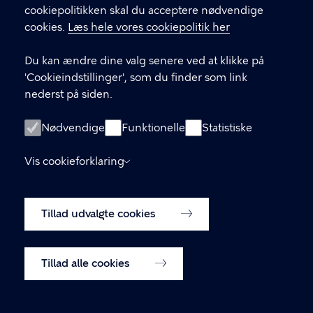
cookiepolitikken skal du acceptere nødvendige
Aktiv senior i København
cookies.
Læs hele vores cookiepolitik her
Sundheds- og Omsorgsforvaltningen
Du kan ændre dine valg senere ved at klikke på
Borups Allé 41, 2200 København N
'Cookieindstillinger', som du finder som link
nederst på siden.
KONTAKT
Nødvendige
Funktionelle
Statistiske
33 66 33 66
Vis cookieforklaring
Københavns Kommune
LINKS
Tillad udvalgte cookies
Tilgængelighedserklæring
Cookiepolitik
Tillad alle cookies
Cookieindstillinger