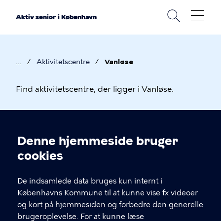
Gå
til
Aktiv senior i København
hovedindhold
Aktivitetscentre
Vanløse
Brødkrumme
Aktivitetscentre
Find aktivitetscentre, der ligger i Vanløse.
i
Aktivitetscenter Vanløse
Vanløse
Linkoversigt
Denne hjemmeside bruger
Cookieindstillinger
cookies
De indsamlede data bruges kun internt i
Københavns Kommune til at kunne vise fx videoer
og kort på hjemmesiden og forbedre den generelle
brugeroplevelse. For at kunne læse