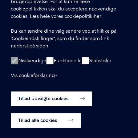
brugeroplevelse. For at kunne læse
cookiepolitikken skal du acceptere nødvendige
Aktiv senior i København
cookies.
Læs hele vores cookiepolitik her
Sundheds- og Omsorgsforvaltningen
Du kan ændre dine valg senere ved at klikke på
Borups Allé 41, 2200 København N
'Cookieindstillinger', som du finder som link
nederst på siden.
KONTAKT
Nødvendige
Funktionelle
Statistiske
33 66 33 66
Vis cookieforklaring
Københavns Kommune
LINKS
Tillad udvalgte cookies
Tilgængelighedserklæring
Cookiepolitik
Tillad alle cookies
Cookieindstillinger