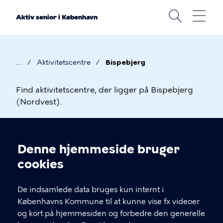
Gå
til
Aktiv senior i København
hovedindhold
Aktivitetscentre
Bispebjerg
Brødkrumme
Aktivitetscentre
Find aktivitetscentre, der ligger på Bispebjerg
(Nordvest).
i
Bispebjerg
Aktivitetscenter Bispebjerg
Linkoversigt
Denne hjemmeside bruger
Cookieindstillinger
cookies
De indsamlede data bruges kun internt i
Københavns Kommune til at kunne vise fx videoer
og kort på hjemmesiden og forbedre den generelle